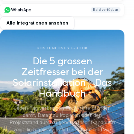
WhatsApp
Bald verfügbar
Alle Integrationen ansehen
KOSTENLOSES E-BOOK
Die 5 grossen
Zeitfresser bei der
Solarinstallation - Das
Handbuch
Jeden Tag verbringen Fachkräfte Stunden
damit, Daten zu kopieren oder den
Projektstand durchzugeben. Unser Handbuch
zeigt die 5 grössten Zeitfresser auf und wie