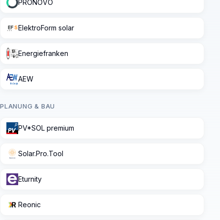
PRONOVO
ElektroForm solar
Energiefranken
AEW
PLANUNG & BAU
PV*SOL premium
Solar.Pro.Tool
Eturnity
Reonic