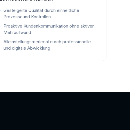
Gesteigerte Qualität durch einheitliche
Prozesseund Kontrollen
Proaktive Kundenkommunikation ohne aktiven
Mehraufwand
Alleinstellungsmerkmal durch professionelle
und digitale Abwicklung