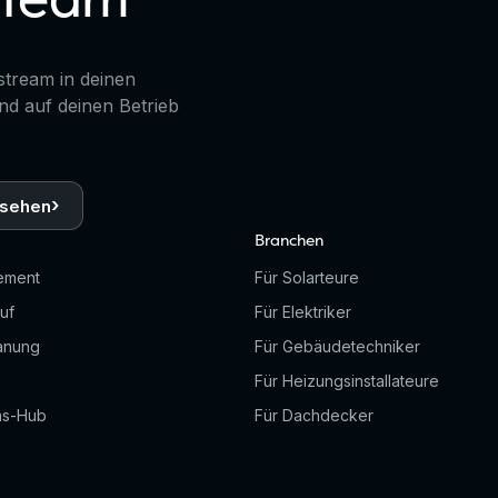
stream in deinen
nd auf deinen Betrieb
›
nsehen
Branchen
ement
Für Solarteure
uf
Für Elektriker
anung
Für Gebäudetechniker
Für Heizungsinstallateure
ns-Hub
Für Dachdecker