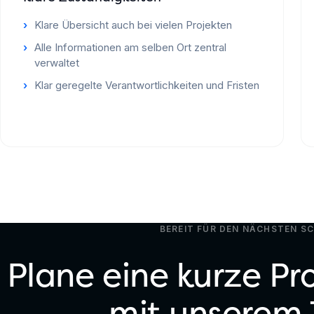
Klare Übersicht auch bei vielen Projekten
Alle Informationen am selben Ort zentral
verwaltet
Klar geregelte Verantwortlichkeiten und Fristen
BEREIT FÜR DEN NÄCHSTEN S
Plane eine kurze P
mit unserem