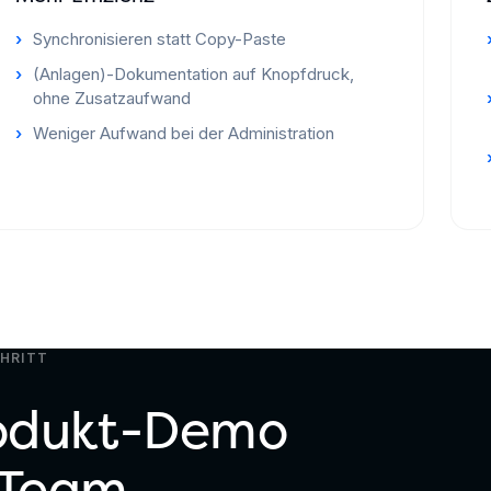
Synchronisieren statt Copy-Paste
(Anlagen)-Dokumentation auf Knopfdruck,
ohne Zusatzaufwand
Weniger Aufwand bei der Administration
CHRITT
rodukt-Demo
 Team