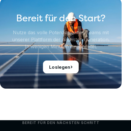
Bereit für den Start?
Nutze das volle Potenzial deines Teams mit
unserer Plattform der nächsten Generation.
In wenigen Minuten eingerichtet.
›
Loslegen
BEREIT FÜR DEN NÄCHSTEN SCHRITT