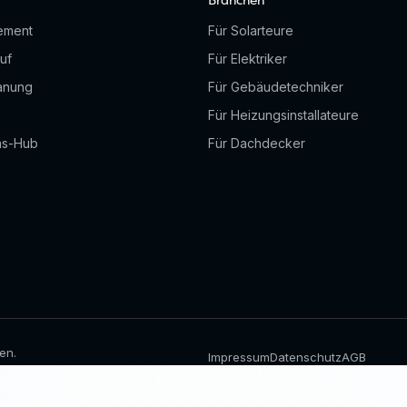
Branchen
ement
Für Solarteure
uf
Für Elektriker
anung
Für Gebäudetechniker
Für Heizungsinstallateure
ns-Hub
Für Dachdecker
en.
Impressum
Datenschutz
AGB