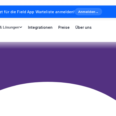
zt für die Field App Warteliste anmelden!
Anmelden
→
 & Lösungen
Integrationen
Preise
Über uns