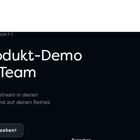
CHRITT
rodukt-Demo
 Team
stream in deinen
nd auf deinen Betrieb
›
nsehen