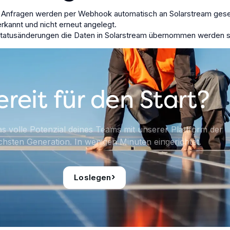
d Anfragen werden per Webhook automatisch an Solarstream gesen
rkannt und nicht erneut angelegt.
Statusänderungen die Daten in Solarstream übernommen werden s
ereit für den Start?
s volle Potenzial deines Teams mit unserer Plattform der
hsten Generation. In wenigen Minuten eingerichtet.
›
Loslegen