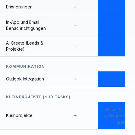
–
Erinnerungen
In-App und Email
–
Benachrichtigungen
AI Create (Leads &
–
Projekte)
KOMMUNIKATION
–
–
Outlook Integration
KLEINPROJEKTE (≤ 10 TASKS)
Selbe Anzahl w
–
Kleinprojekte
gekaufte Projek
gratis